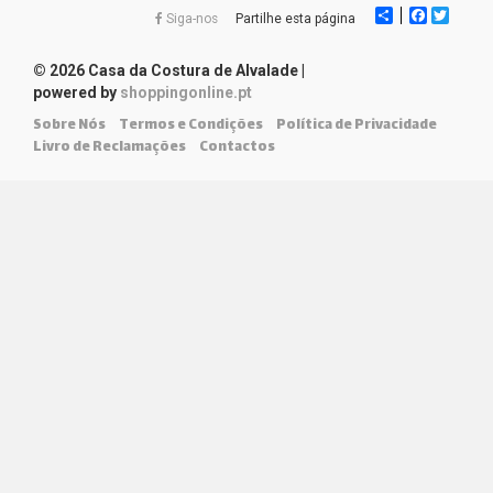
Share
Faceboo
Twitte
Siga-nos
Partilhe esta página
© 2026 Casa da Costura de Alvalade
|
powered by
shoppingonline.pt
Sobre Nós
Termos e Condições
Política de Privacidade
Livro de Reclamações
Contactos