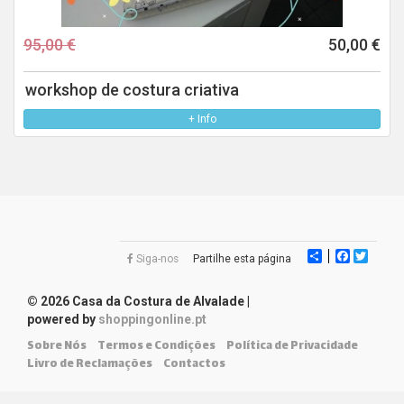
95,00 €
50,00 €
workshop de costura criativa
+ Info
Share
Faceboo
Twitte
Siga-nos
Partilhe esta página
© 2026 Casa da Costura de Alvalade
|
powered by
shoppingonline.pt
Sobre Nós
Termos e Condições
Política de Privacidade
Livro de Reclamações
Contactos