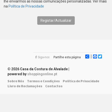
lhe enviarmos as nossas comunicações personalizadas. Ver mais
na
Política de Privacidade
Share
Faceboo
Twitte
Siga-nos
Partilhe esta página
© 2026 Casa da Costura de Alvalade
|
powered by
shoppingonline.pt
Sobre Nós
Termos e Condições
Política de Privacidade
Livro de Reclamações
Contactos