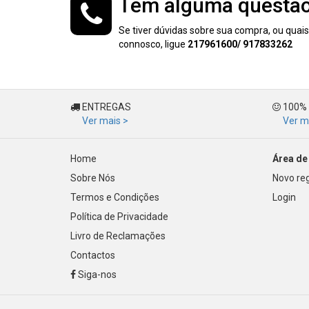
Tem alguma questã
Se tiver dúvidas sobre sua compra, ou quai
connosco, ligue
217961600/ 917833262
ENTREGAS
100%
Ver mais >
Ver m
Home
Área de 
Sobre Nós
Novo reg
Termos e Condições
Login
Política de Privacidade
Livro de Reclamações
Contactos
Siga-nos