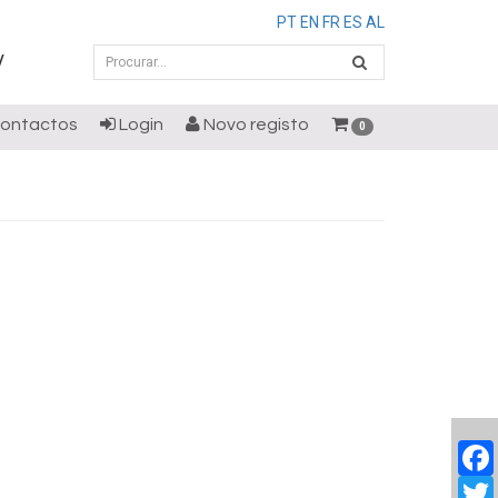
PT
EN
FR
ES
AL
/
ontactos
Login
Novo registo
0