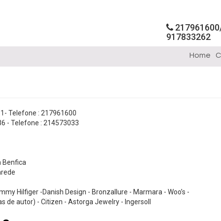
217961600
917833262
Home
C
31- Telefone : 217961600
36 - Telefone : 214573033
a Benfica
arede
ommy Hilfiger -Danish Design - Bronzallure - Marmara - Woo’s -
s de autor) - Citizen - Astorga Jewelry - Ingersoll