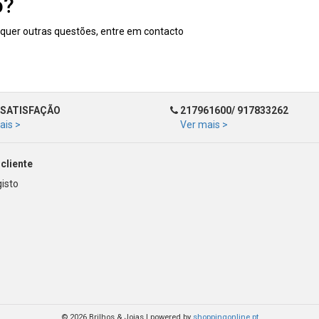
o?
squer outras questões, entre em contacto
SATISFAÇÃO
217961600/ 917833262
ais >
Ver mais >
cliente
isto
© 2026 Brilhos & Joias
|
powered by
shoppingonline.pt