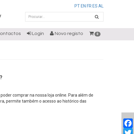
PT
EN
FR
ES
AL
/
ontactos
Login
Novo registo
0
?
a poder comprar na nossa loja online. Para além de
pra, permite também o acesso ao histórico das