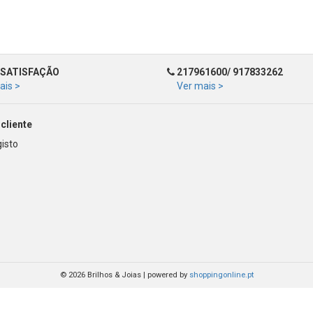
SATISFAÇÃO
217961600/ 917833262
ais >
Ver mais >
cliente
isto
© 2026 Brilhos & Joias
|
powered by
shoppingonline.pt