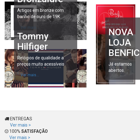
Artigos em bronze com
banho de ouro de 19K
Ver mais...
NOVA
Tommy
LOJA
Hilfiger
BENFI
Relógios de qualidade a
preços muito acessíveis
Já estamos
abertos.
Ver mais...
ENTREGAS
Ver mais >
100%
SATISFAÇÃO
Ver mais >