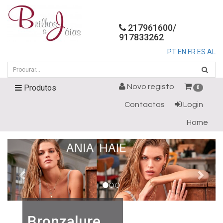
217961600/
917833262
PT
EN
FR
ES
AL
Novo registo
Produtos
0
Contactos
Login
Home
Bronzalure