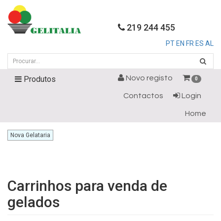
219 244 455
PT
EN
FR
ES
AL
Novo registo
Produtos
0
Contactos
Login
Home
Nova Gelataria
Carrinhos para venda de
gelados