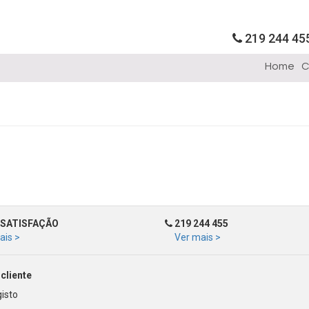
219 244 45
Home
C
SATISFAÇÃO
219 244 455
ais >
Ver mais >
cliente
isto