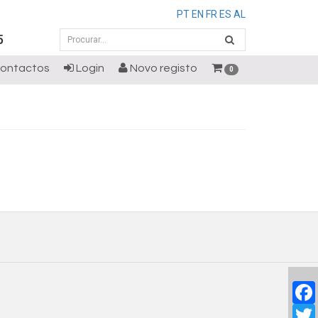
PT
EN
FR
ES
AL
5
ontactos
Login
Novo registo
0