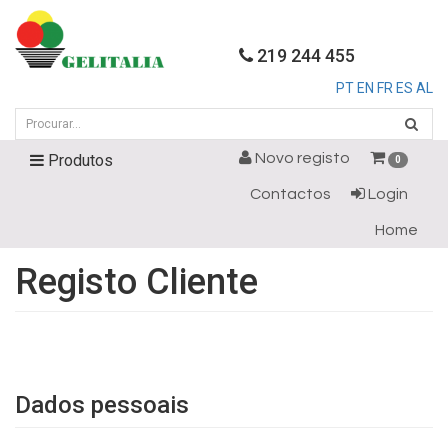
219 244 455
PT
EN
FR
ES
AL
Novo registo
Produtos
0
Contactos
Login
Home
Registo Cliente
Dados pessoais