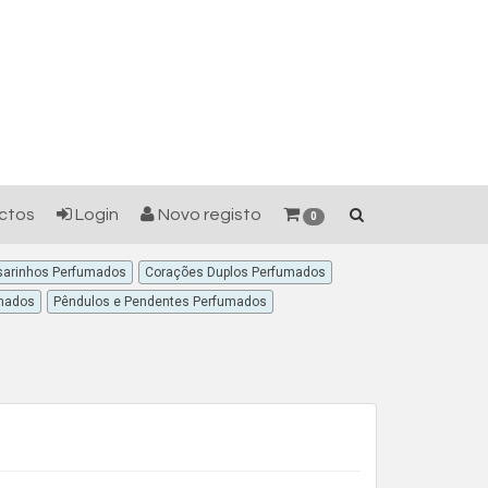
ctos
Login
Novo registo
0
arinhos Perfumados
Corações Duplos Perfumados
mados
Pêndulos e Pendentes Perfumados