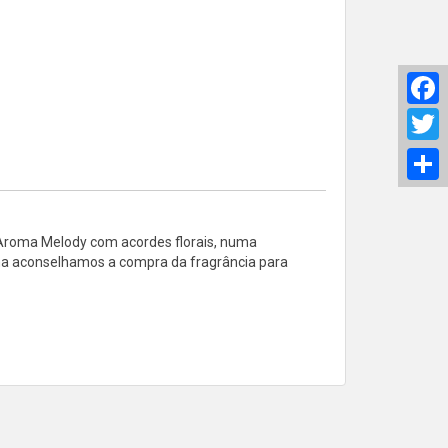
F
T
S
 Aroma Melody com acordes florais, numa
oma aconselhamos a compra da fragrância para