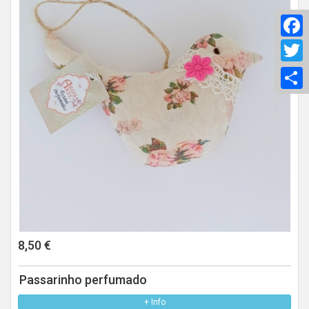
F
T
S
8,50 €
Passarinho perfumado
+ Info