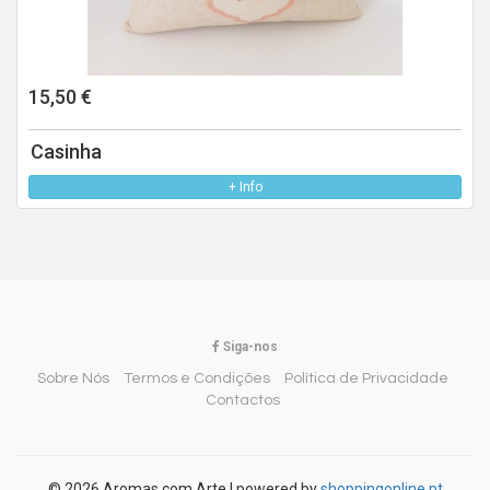
15,50 €
Casinha
+ Info
Siga-nos
Sobre Nós
Termos e Condições
Política de Privacidade
Contactos
© 2026 Aromas com Arte
|
powered by
shoppingonline.pt