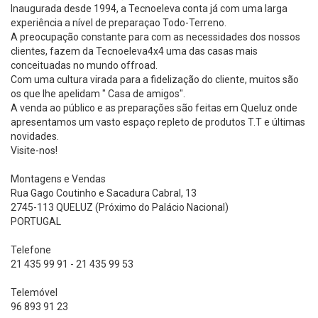
Inaugurada desde 1994, a Tecnoeleva conta já com uma larga
experiência a nível de preparaçao Todo-Terreno.
A preocupação constante para com as necessidades dos nossos
clientes, fazem da Tecnoeleva4x4 uma das casas mais
conceituadas no mundo offroad.
Com uma cultura virada para a fidelização do cliente, muitos são
os que lhe apelidam " Casa de amigos".
A venda ao público e as preparações são feitas em Queluz onde
apresentamos um vasto espaço repleto de produtos T.T e últimas
novidades.
Visite-nos!
Montagens e Vendas
Rua Gago Coutinho e Sacadura Cabral, 13
2745-113 QUELUZ (Próximo do Palácio Nacional)
PORTUGAL
Telefone
21 435 99 91 - 21 435 99 53
Telemóvel
96 893 91 23