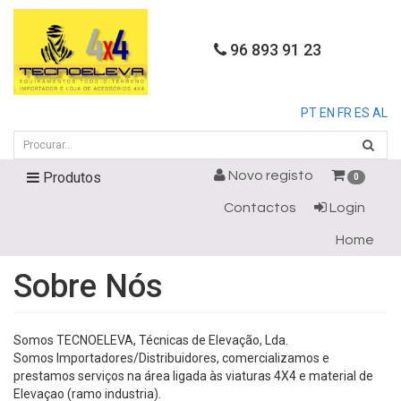
96 893 91 23
PT
EN
FR
ES
AL
Novo registo
Produtos
0
Contactos
Login
Home
Sobre Nós
Somos TECNOELEVA, Técnicas de Elevação, Lda.
Somos Importadores/Distribuidores, comercializamos e
prestamos serviços na área ligada às viaturas 4X4 e material de
Elevaçao (ramo industria).