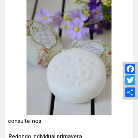
F
T
S
consulte-nos
Redondo individual primavera