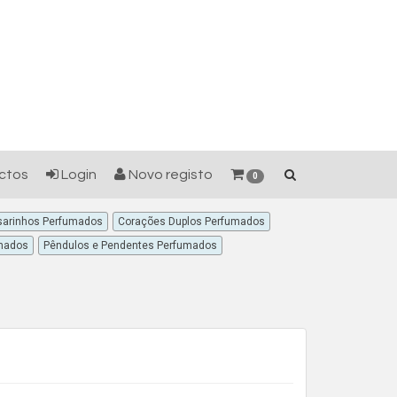
ctos
Login
Novo registo
0
arinhos Perfumados
Corações Duplos Perfumados
mados
Pêndulos e Pendentes Perfumados