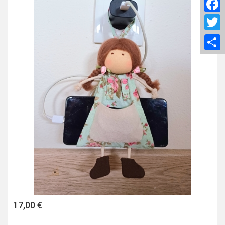
F
T
S
17,00 €