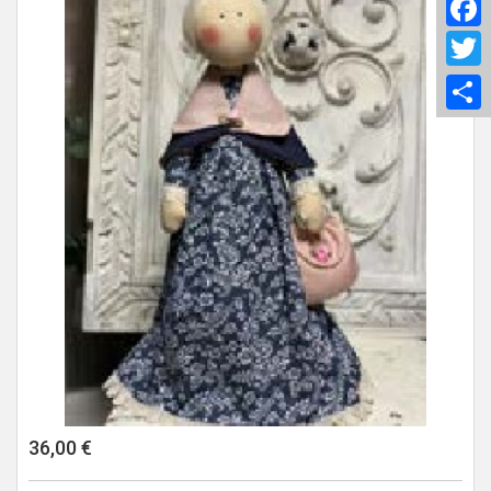
F
T
S
36,00 €