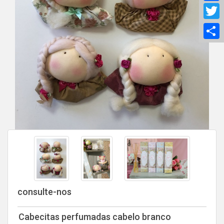
T
S
consulte-nos
Cabecitas perfumadas cabelo branco